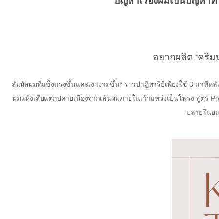
ปัญหาเรื่องผมเป็นปัญหาท
อยากผลิต “ครีมน
สัมผัสผมที่แข็งแรงขึ้นและเงางามขึ้น* ราวปาฏิหาริย์เพียงใช้ 3 นาท
ผมแห้งเสียแตกปลายเนื่องจากเส้นผมภายในเว้าแหว่งเป็นโพรง สูตร Pro
ปลายในอนาค