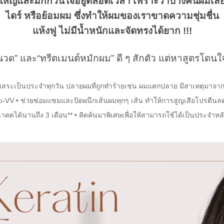
ี่ใหญ่และมักกวนใจอยู่ตลอดเวลา เพราะว่าบางคนผมเสี
ไดร์ หรือย้อมผม ซึ่งทำให้ผมของเราขาดความชุ่มชื่น
แห้งฟู ไม่มีน้ำหนักและจัดทรงได้ยาก !!!
วด” และ“ทรีตเมนต์หมักผม” ดี ๆ สักตัว แต่หาสูตรโดนใจล
ีหลังสระเป็นประจำทุกวัน ปลายผมที่ถูกทำร้ายเช่น ผมแตกปลาย มีสาเหตุมาจ
-VV • ช่วยซ่อมแซมและปิดผนึกเส้นผมทุกๆ เส้น ทำให้การสูญเสียโปรตีนลดน้
ตได้นานถึง 3 เดือน** • คิดค้นมาพิเศษเพื่อให้สามารถใช้ได้เป็นประจำหล