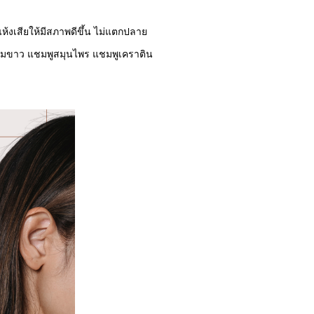
แห้งเสียให้มีสภาพดีขึ้น ไม่แตกปลาย
ผม
ขาว แชมพูสมุนไพร แชมพูเคราติน