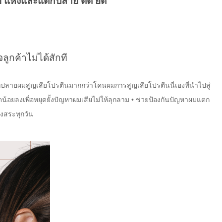
ย แห้งและแตกปลาย ดัด ยืด
ูกค้าไม่ได้สักที
ากปลายผมสูญเสียโปรตีนมากกว่าโคนผมการสูญเสียโปรตีนนี่เองที่นำไปสู่
อยลงเพื่อหยุดยั้งปัญหาผมเสียไม่ให้ลุกลาม • ช่วยป้องกันปัญหาผมแตก
ังสระทุกวัน