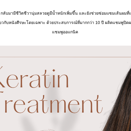
 กลับมามีชีวิตชีวานุ่มสลวยดูมีน้ำหนักเพิ่มขึ้น และยังช่วยซ่อมแซมเส้นผมที่
ี่ยวกับหนังศีรษะโดยเฉพาะ ด้วยประสบการณ์ที่มากกว่า 10 ปี
ผลิต
แชมพูปิด
แชมพูออแกนิค