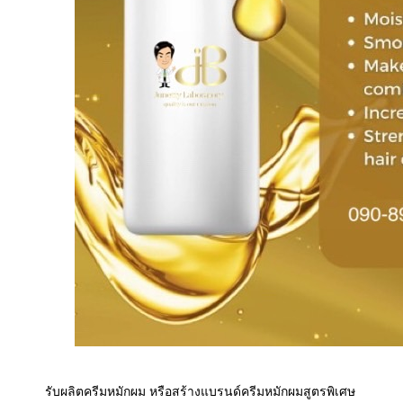
รับ
ผลิตครีม
หมัก
ผม
หรือสร้างแบรนด์ครีมหมัก
ผม
สูตรพิเศษ