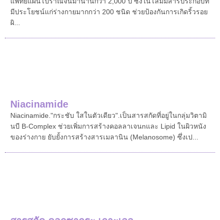
แพทย์แผนโบราณจีนมานานกว่า 2,000 ปี ซึ่งในโสมมีสารประกอบที่
มีประโยชน์แก่ร่างกายมากกว่า 200 ชนิด ช่วยป้องกันการเกิดริ้วรอย
ผิ...
Niacinamide
Niacinamide."กระชับ ใสในตัวเดียว".เป็นสารสกัดที่อยู่ในกลุ่มวิตามิ
นบี B-Complex ช่วยเพิ่มการสร้างคอลลาเจนnและ Lipid ในผิวหนัง
ของร่างกาย ยับยั้งการสร้างสารเมลานิน (Melanosome) ซึ่งเป...