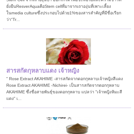
ยั่งยืนResverAquaคือStem cellที่มาจากเถาองุ่นที่เพาะเลี้ยง
ในmedia cultureซึ่งประกอบไปด้วย1%ของสารสำคัญที่มีชื่อเรียก
ว่า“Tr...
สารสกัดกุหลาบแดง เจ้าหญิง
" Rose Extract AKAHIME -สารสกัดจากดอกกุหลาบเจ้าหญิงสีแดง
Rose Extract AKAHIME -Nichirei- เป็นสารสกัดจากดอกกุหลาบ
AKAHIME ซึ่งชื่อสายพันธุ์ของดอกกุหลาบ แปลว่า "เจ้าหญิงหิมะสี
แดง" เ...