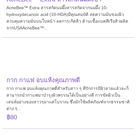
AcneBee™ Extra สารสกัดนมผึ้งสารสกัดจากนมผึ้ง 10-
hydroxydecanoic acid (10-HDA) มีคุณสมบัติ ลดความมันของผิว
ควบคุมความมันบนใบหน้า ลดการเกิดสิว ต้านเชื้อแบคทีเรียสิวผลิต
จากUSAAcneBee™...
กาก กาแฟ อบแห้งคุณภาพดี
กาก กาแฟ อบแห้งคุณภาพดีสำหรับสาว ๆ ที่รักการมีผิวสวยแล้วละก็
สามารถนำกาแฟมาบำรุงผิวพรรณได้เป็นอย่างดี การขัดผิวเป็น
เสน่ห์อย่างของสาวๆมาแต่โบราณ ซึ่งมักใช้ผลิตภัณฑ์จากธรรมชาติ
ต่าง ๆ...
฿80