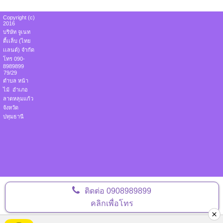
Copyright (c)
2016
บริษัท จูเนท
ตี้เเล็บ (ไทย
เเลนด์) จำกัด
โทร 090-
8989899
79/29
ตำบล หน้า
ไม้ อำเภอ
ลาดหลุมแก้ว
จังหวัด
ปทุมธานี
ติดต่อ
0908989899
คลิกเพื่อโทร
Visitors:
100,179,631