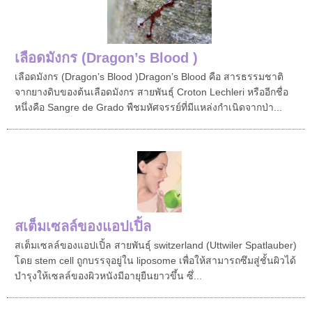
เลือดมังกร (Dragon’s Blood )
เลือดมังกร (Dragon’s Blood )Dragon’s Blood คือ สารธรรมชาติ
จากยางดิบของต้นเลือดมังกร สายพันธุ์ Croton Lechleri หรืออีกชื่อ
หนึ่งคือ Sangre de Grado พืชมหัศจรรย์ที่มีแหล่งกำเนิดจากป่า...
สเต็มเซลล์ ของแอปเปิ้ล
สเต็มเซลล์ ของแอปเปิ้ล สายพันธุ์ switzerland (Uttwiler Spatlauber )
โดย stem cell ถูกบรรจุอยู่ใน liposome เพื่อให้สามารถซึมสู่ชั้นผิวได้
บำรุงให้เซลล์ของผิวหนังมีอายุยืนยาวขึ้น ซึ่...