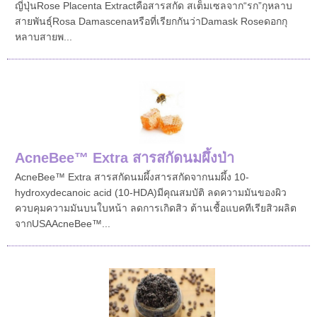
ญี่ปุ่นRose Placenta Extractคือสารสกัด สเต็มเซลจาก“รก”กุหลาบ
สายพันธุ์Rosa Damascenaหรือที่เรียกกันว่าDamask Roseดอกกุ
หลาบสายพ...
AcneBee™ Extra สารสกัดนมผึ้งป่า
AcneBee™ Extra สารสกัดนมผึ้งสารสกัดจากนมผึ้ง 10-
hydroxydecanoic acid (10-HDA) มีคุณสมบัติ ลดความมันของผิว
ควบคุมความมันบนใบหน้า ลดการเกิดสิว ต้านเชื้อแบคทีเรียสิวผลิต
จากUSAAcneBee™...