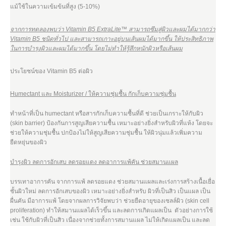
แม้ใช้ในความเข้มข้นที่สูง (5-10%)
จากการทดลองพบว่า Vitamin B5 ExtraLite™ สามารถซึมสู่ผิวและผมได้มากกว่า
Vitamin B5 ชนิดทั่วไป และสามารถเกาะอยู่บนเส้นผมได้มากขึ้น ให้ประสิทธิภาพ
ในการบำรุงผิวและผมได้มากขึ้น โดยไม่ทำให้รู้สึกหนักผิวหรือเส้นผม
ประโยชน์ของ Vitamin B5 ต่อผิว
Humectant และ Moisturizer / ให้ความชุ่มชื้น กักเก็บความชุ่มชื้น
ทำหน้าที่เป็น humectant หรือสารกักเก็บความชื้นที่ดี ช่วยเป็นเกราะให้กับผิว
(skin barrier) ป้องกันการสูญเสียความชื้น เหมาะอย่างยิ่งสำหรับผิวที่แห้ง โดยจะ
ช่วยให้ความชุ่มชื้น ปกป้องไม่ให้สูญเสียความชุ่มชื้น ให้ผิวนุ่มแล้วเพิ่มความ
ยืดหยุ่นของผิว
บำรุงผิว ลดการอักเสบ ลดรอยแดง ลดอาการแพ้คัน ช่วยสมานแผล
บรรเทาอาการคัน จากการแพ้ ลดรอยแดง ช่วยสมานแผลและเร่งการสร้างเนื้อเยื่อ
ชั้นผิวใหม่ ลดการอักเสบของผิว เหมาะอย่างยิ่งสำหรับ ผิวที่เป็นสิว เป็นแผล เป็น
ผื่นคัน มีอาการแพ้ โดยจากผลการวิจัยพบว่า ช่วยยืดอายุของเซลล์ผิว (skin cell
proliferation) ทำให้สมานแผลได้เร็วขึ้น และลดการเกิดแผลเป็น ตัวอย่างการใช้
เช่น ใช้กับผิวที่เป็นสิว เนื่องจากช่วยทั้งการสมานแผล ไม่ให้เกิดแผลเป็น และลด