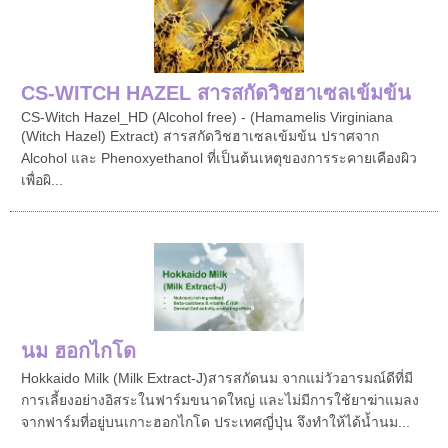
CS-WITCH HAZEL สารสกัดวิชฮาเซลเข้มข้น
CS-Witch Hazel_HD (Alcohol free) - (Hamamelis Virginiana
(Witch Hazel) Extract) สารสกัดวิชฮาเซลเข้มข้น ปราศจาก
Alcohol และ Phenoxyethanol ที่เป็นต้นเหตุของการระคายเคืองผิว
เพื่อผิ...
นม ฮอกไกโด
Hokkaido Milk (Milk Extract-J)สารสกัดนม จากแม่วัวอารมณ์ดีที่มี
การเลี้ยงอย่างอิสระในฟาร์มขนาดใหญ่ และไม่มีการใช้ยาฆ่าแมลง
จากฟาร์มที่อยู่บนเกาะฮอกไกโด ประเทศญี่ปุ่น จึงทำให้ได้น้ำนม...