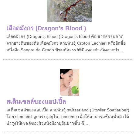
เลือดมังกร (Dragon’s Blood )
เลือดมังกร (Dragon’s Blood )Dragon’s Blood คือ สารธรรมชาติ
จากยางดิบของต้นเลือดมังกร สายพันธุ์ Croton Lechleri หรืออีกชื่อ
หนึ่งคือ Sangre de Grado พืชมหัศจรรย์ที่มีแหล่งกำเนิดจากป่า...
สเต็มเซลล์ ของแอปเปิ้ล
สเต็มเซลล์ ของแอปเปิ้ล สายพันธุ์ switzerland (Uttwiler Spatlauber )
โดย stem cell ถูกบรรจุอยู่ใน liposome เพื่อให้สามารถซึมสู่ชั้นผิวได้
บำรุงให้เซลล์ของผิวหนังมีอายุยืนยาวขึ้น ซึ่...