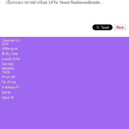
เป็นระยะเวลาอย่างน้อย 14วัน Yeast Radiance&trade...
Copyright (c)
2016
บริษัท จูเนท
ตี้เเล็บ (ไทย
เเลนด์) จำกัด
โทร 090-
8989899
79/29
ตำบล หน้า
ไม้ อำเภอ
ลาดหลุมแก้ว
จังหวัด
ปทุมธานี