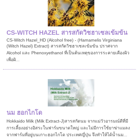
CS-WITCH HAZEL สารสกัดวิชฮาเซลเข้มข้น
CS-Witch Hazel_HD (Alcohol free) - (Hamamelis Virginiana
(Witch Hazel) Extract) สารสกัดวิชฮาเซลเข้มข้น ปราศจาก
Alcohol และ Phenoxyethanol ที่เป็นต้นเหตุของการระคายเคืองผิว
เพื่อผิ...
นม ฮอกไกโด
Hokkaido Milk (Milk Extract-J)สารสกัดนม จากแม่วัวอารมณ์ดีที่มี
การเลี้ยงอย่างอิสระในฟาร์มขนาดใหญ่ และไม่มีการใช้ยาฆ่าแมลง
จากฟาร์มที่อยู่บนเกาะฮอกไกโด ประเทศญี่ปุ่น จึงทำให้ได้น้ำนม...