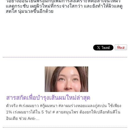
วอย่
างอ่อนโยนพร้อมกับเพิ่มการส
ังเคราะห์คอลาเจนให้ผิว
แลดู
กระชับ เผยผิวใหม่ที่กระจ่างใสกว่า
และยังทำให้ผิวแลดู
สดใส นุ่มนวลขึ้นอีกด้วย
สารสกัดเพื่อบำรุงเส้นผมใหม่ล่าสุด
ตัวจริง #เร่งผมยาว #กู้ผมหนา #ลาผมร่วงหอยแมลงภู่สเปน ใช้เพียง
1% เร่งผมยาวได้ใน 5 วัน! # สายสมุนไพร ต้องยกให้เปลือกต้นคีโน
อินเดีย ช่วย Anti-...