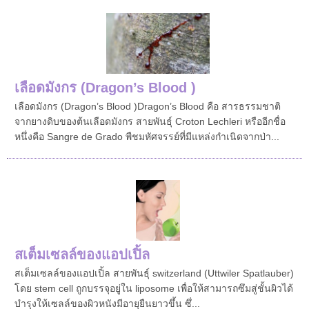
เลือดมังกร (Dragon’s Blood )
เลือดมังกร (Dragon’s Blood )Dragon’s Blood คือ สารธรรมชาติ
จากยางดิบของต้นเลือดมังกร สายพันธุ์ Croton Lechleri หรืออีกชื่อ
หนึ่งคือ Sangre de Grado พืชมหัศจรรย์ที่มีแหล่งกำเนิดจากป่า...
สเต็มเซลล์ ของแอปเปิ้ล
สเต็มเซลล์ ของแอปเปิ้ล สายพันธุ์ switzerland (Uttwiler Spatlauber )
โดย stem cell ถูกบรรจุอยู่ใน liposome เพื่อให้สามารถซึมสู่ชั้นผิวได้
บำรุงให้เซลล์ของผิวหนังมีอายุยืนยาวขึ้น ซึ่...