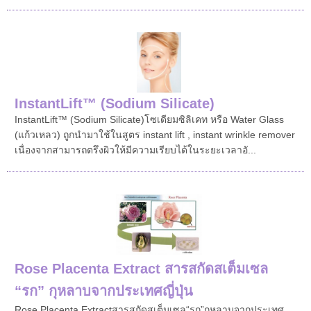
InstantLift™ (Sodium Silicate)
InstantLift™ (Sodium Silicate)โซเดียมซิลิเคท หรือ Water Glass
(แก้วเหลว) ถูกนำมาใช้ในสูตร instant lift , instant wrinkle remover
เนื่องจากสามารถตรึงผิวให้มีความเรียบได้ในระยะเวลาอั...
Rose Placenta Extract สารสกัดสเต็มเซล
“รก” กุหลาบจากประเทศญี่ปุ่น
Rose Placenta Extractสารสกัดสเต็มเซล“รก”กุหลาบจากประเทศ