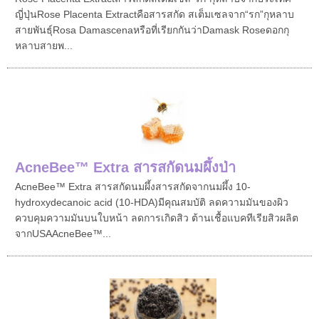
ญี่ปุ่นRose Placenta Extractคือสารสกัด สเต็มเซลจาก“รก”กุหลาบ
สายพันธุ์Rosa Damascenaหรือที่เรียกกันว่าDamask Roseดอกกุ
หลาบสายพ...
AcneBee™ Extra สารสกัดนมผึ้งป่า
AcneBee™ Extra สารสกัดนมผึ้งสารสกัดจากนมผึ้ง 10-
hydroxydecanoic acid (10-HDA) มีคุณสมบัติ ลดความมันของผิว
ควบคุมความมันบนใบหน้า ลดการเกิดสิว ต้านเชื้อแบคทีเรียสิวผลิต
จากUSAAcneBee™...