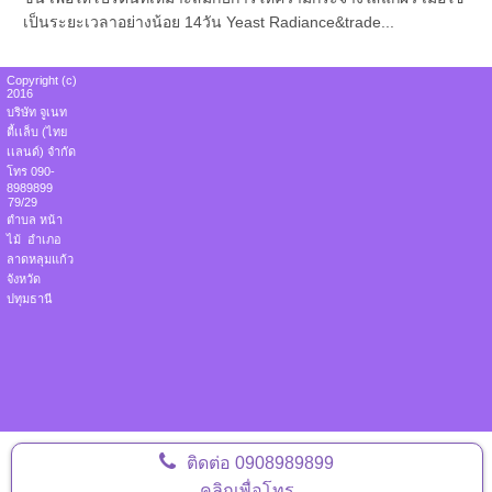
เป็นระยะเวลาอย่างน้อย 14วัน Yeast Radiance&trade...
Copyright (c)
2016
บริษัท จูเนท
ตี้เเล็บ (ไทย
เเลนด์) จำกัด
โทร 090-
8989899
79/29
ตำบล หน้า
ไม้ อำเภอ
ลาดหลุมแก้ว
จังหวัด
ปทุมธานี
ติดต่อ
0908989899
คลิกเพื่อโทร