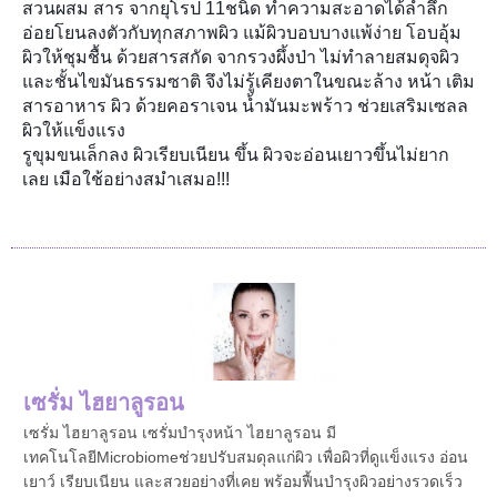
สวนผสม สาร จากยุโรป 11ชนิด ทำความสะอาดได้ลำลึก
อ่อยโยนลงตัวกับทุกสภาพผิว แม้ผิวบอบบางแพ้ง่าย โอบอุ้ม
ผิวให้ชุมชื้น ด้วยสารสกัด จากรวงผึ้งป่า ไม่ทำลายสมดุจผิว
และชั้นไขมันธรรมซาติ จึงไม่รู้เคียงตาในขณะล้าง หน้า เติม
สารอาหาร ผิว ด้วยคอราเจน น้ำมันมะพร้าว ช่วยเสริมเซลล
ผิวให้แข็งแรง
รูขุมขนเล็กลง ผิวเรียบเนียน ขึ้น ผิวจะอ่อนเยาวขึ้นไม่ยาก
เลย เมือใช้อย่างสมำเสมอ!!!
เซรั่ม ไฮยาลูรอน
เซรั่ม ไฮยาลูรอน เซรั่มบำรุงหน้า ไฮยาลูรอน มี
เทคโนโลยีMicrobiomeช่วยปรับสมดุลแก่ผิว เพื่อผิวที่ดูแข็งแรง อ่อน
เยาว์ เรียบเนียน และสวยอย่างที่เคย พร้อมฟื้นบำรุงผิวอย่างรวดเร็ว