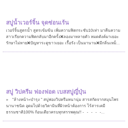
สบู่น้ำเวอร์จิ้น จุดซ่อนเร้น
เวอร์จิ้นสูตรน้ำ สูตรเข้มข้น เพิ่มความฟิตกระชับ10เท่า มาคืนความ
สาวเรียกความฟิตกลับมาอีกครั้ง❌ลองมาหลายตัว หมดตังค์มาเยอะ
รักษาไม่หาย❌ปัญหาระดูขาวเยอะ เรื้อรัง เป็นมานาน❌มีกลิ่นเหม็...
สบู่ วิปครีม ฟองฟอด เบสสบู่ญี่ปุ่น
»⠀ "ล้างหน้า=บำรุง " สบู่ฟองวิปครีมหนานุ่ม สารสกัดจากสมุนไพร
นานาชนิด อุดมไปด้วยวิตามินที่ผิวหน้าต้องการ ไร้สารเคมี
ธรรมชาติ100% ก้อนเดียวครบทุกสรรพคุณ!! -⠀-⠀-⠀-⠀-...