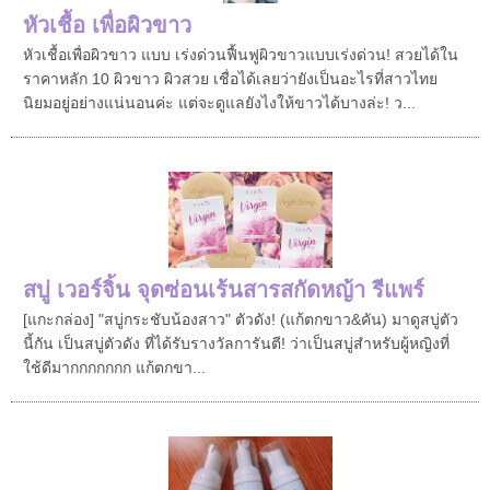
หัวเชื้อ เพื่อผิวขาว
หัวเชื้อเพื่อผิวขาว แบบ เร่งด่วนฟื้นฟูผิวขาวแบบเร่งด่วน! สวยได้ใน
ราคาหลัก 10 ผิวขาว ผิวสวย เชื่อได้เลยว่ายังเป็นอะไรที่สาวไทย
นิยมอยู่อย่างแน่นอนค่ะ แต่จะดูแลยังไงให้ขาวได้บางล่ะ! ว...
สบู่ เวอร์จิ้น จุดซ่อนเร้นสารสกัดหญ้า รีแพร์
[แกะกล่อง] "สบู่กระชับน้องสาว" ตัวดัง! (แก้ตกขาว&คัน) มาดูสบู่ตัว
นี้กัน เป็นสบู่ตัวดัง ที่ได้รับรางวัลการันตี! ว่าเป็นสบู่สำหรับผู้หญิงที่
ใช้ดีมากกกกกกก แก้ตกขา...