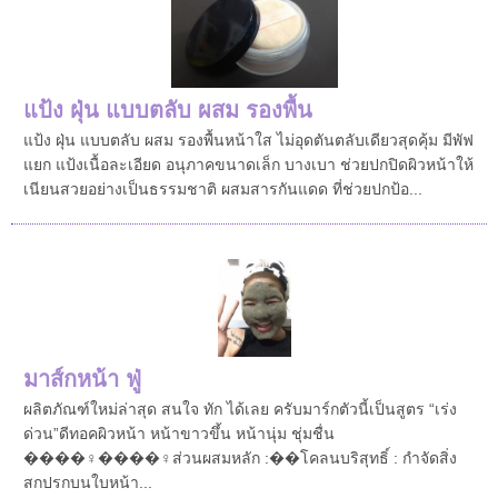
แป้ง ฝุ่น แบบตลับ ผสม รองพื้น
แป้ง ฝุ่น แบบตลับ ผสม รองพื้นหน้าใส ไม่อุดตันตลับเดียวสุดคุ้ม มีพัฟ
แยก แป้งเนื้อละเอียด อนุภาคขนาดเล็ก บางเบา ช่วยปกปิดผิวหน้าให้
เนียนสวยอย่างเป็นธรรมชาติ ผสมสารกันแดด ที่ช่วยปกป้อ...
มาส์กหน้า ฟู่
ผลิตภัณฑ์ใหม่ล่าสุด สนใจ ทัก ได้เลย ครับมาร์กตัวนี้เป็นสูตร “เร่ง
ด่วน”ดีทอคผิวหน้า หน้าขาวขึ้น หน้านุ่ม ชุ่มชื่น
����‍♀️����‍♀️ส่วนผสมหลัก :��โคลนบริสุทธิ์ : กำจัดสิ่ง
สกปรกบนใบหน้า...