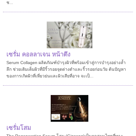
ช...
เซรั่ม คอลลาเจน หน้าตึง
Serum Collagen ผลิตภัณฑ์บำรุงผิวที่พร้อมเข้าสู่การบำรุงอย่างล้ำ
ลึก ช่วยเติมเต็มผิวที่มีริ้วรอยจุดด่างดำและริ้วรอยก่อนวัย ต้นปัญหา
ของการเกิดผิวที่เหี่ยวย่นและผิวเสียที่อาจ จะเป็...
เซรั่มโสม
The Regeneration Serum โสม (Ginseng)เป็นยาสมุนไพรที่ทาง