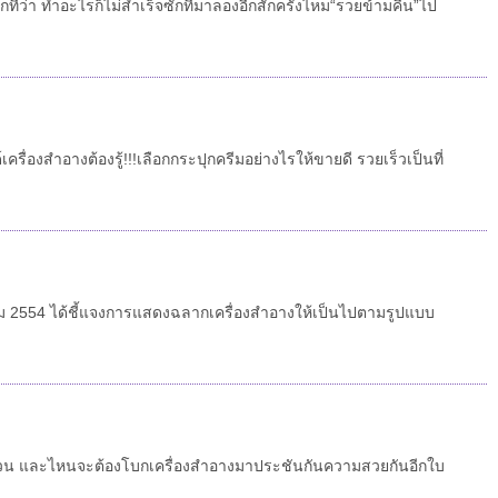
ึกที่ว่า ทำอะไรก็ไม่สำเร็จซักทีมาลองอีกสักครั้งไหม“รวยข้ามคืน”ไป
ครื่องสำอางต้องรู้!!!เลือกกระปุกครีมอย่างไรให้ขายดี รวยเร็วเป็นที่
ม 2554 ได้ชี้แจงการแสดงฉลากเครื่องสำอางให้เป็นไปตามรูปแบบ
่แปรปรวน และไหนจะต้องโบกเครื่องสำอางมาประชันกันความสวยกันอีกใบ