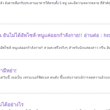
ล้ว ยังควรเลือกรับประทานอาหารให้ครบทั้ง 5 หมู่ และมีความหลากหลาย ที่สำคั
รีน ยันไม่ได้อัพไซส์-หนูแค่ออกกำลังกาย!! อ่านต่อ :
ม่ได้อัพไซส์-หนูแค่ออกกำลังกาย!! สวยสะพรึงจริงๆ สำหรับนักแสดงสาว กรีน
ามีหย่า!
ต่วันนี้ เธอเป็น เทรนเนอร์ฟิตเนส คนดัง ขึ้นแท่นรวย!แม้การลดความอ้วนจะไม่ใ
มได้อย่างไร