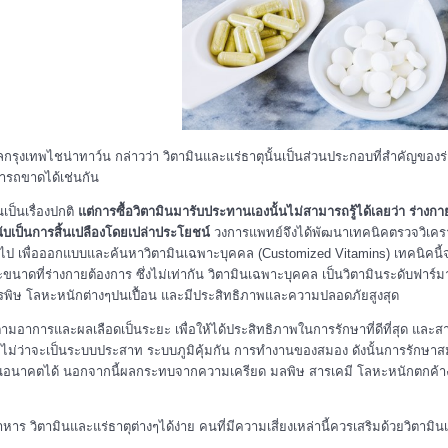
ทพไชน่าทาว์น กล่าวว่า วิตามินและแร่ธาตุนั้นเป็นส่วนประกอบที่สำคัญของร่างก
ารถขาดได้เช่นกัน
ป็นเรื่องปกติ
แต่การซื้อวิตามินมารับประทานเองนั้นไม่สามารถรู้ได้เลยว่า ร่างกา
บเป็นการสิ้นเปลืองโดยเปล่าประโยชน์
วงการแพทย์จึงได้พัฒนาเทคนิคตรวจวิเคราะ
ายไป เพื่อออกแบบและค้นหาวิตามินเฉพาะบุคคล (Customized Vitamins) เทคนิคนี
าดที่ร่างกายต้องการ ซึ่งไม่เท่ากัน วิตามินเฉพาะบุคคล เป็นวิตามินระดับฟาร์มา
ีสารพิษ โลหะหนักต่างๆปนเปื้อน และมีประสิทธิภาพและความปลอดภัยสูงสุด
มอาการและผลเลือดเป็นระยะ เพื่อให้ได้ประสิทธิภาพในการรักษาที่ดีที่สุด แล
ึ้น ไม่ว่าจะเป็นระบบประสาท ระบบภูมิคุ้มกัน การทำงานของสมอง ดังนั้นการรักษาสม
ดโรคในอนาคตได้ นอกจากนี้ผลกระทบจากความเครียด มลพิษ สารเคมี โลหะหนักตกค้
าร วิตามินและแร่ธาตุต่างๆได้ง่าย คนที่มีความเสี่ยงเหล่านี้ควรเสริมด้วยวิตามิ