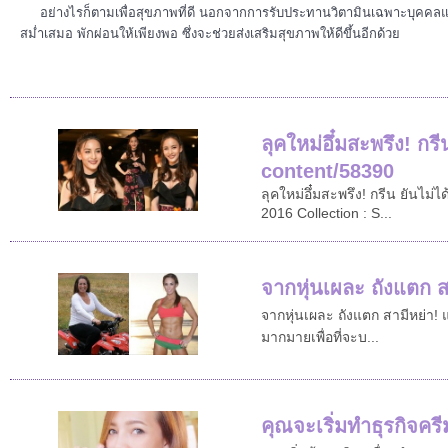
อย่างไรก็ตามเพื่อสุขภาพที่ดี นอกจากการรับประทานวิตามินเฉพาะบุคคลแ
สม่ำเสมอ พักผ่อนให้เพียงพอ ซึ่งจะช่วยส่งเสริมสุขภาพให้ดีขึ้นอีกด้วย
ลุคใหม่อึ๋มสะพรึง! ก
content/58390
ลุคใหม่อึ๋มสะพรึง! กรีน ยันไ
2016 Collection : S...
จากหุ่นเผละ ถังแตก ส
จากหุ่นเผละ ถังแตก สามีหย่า! แ
มากมายเพื่อที่จะบ...
คุณจะเริ่มทำธุรกิจครี